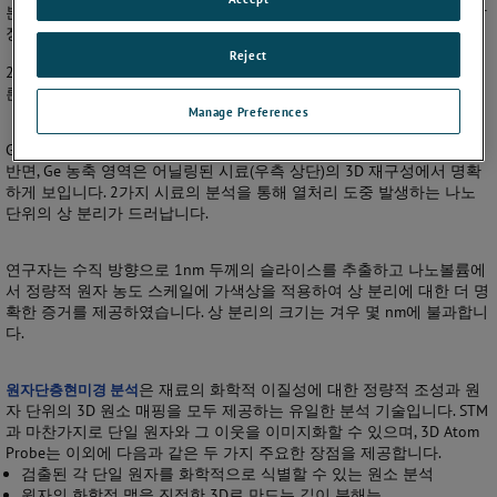
본 연구에서는
LEAP Atom Probe
를 사용하여 광학 및 전자 데이터 저장
장치에 사용되는 Ge
Sb
의 상 분리 과정을 조사하였습니다.
15
85
Reject
2가지 분석이 수행되었습니다. 그 중 하나는 증착된 시료(좌측)이고, 다
른 하나는 어닐링된 시료(우측)입니다.
Manage Preferences
Ge 및 Sb 원자의 분포는 증착된 시료(좌측 상단)의 3D 매핑에서 균일한
반면, Ge 농축 영역은 어닐링된 시료(우측 상단)의 3D 재구성에서 명확
하게 보입니다. 2가지 시료의 분석을 통해 열처리 도중 발생하는 나노
단위의 상 분리가 드러납니다.
연구자는 수직 방향으로 1nm 두께의 슬라이스를 추출하고 나노볼륨에
서 정량적 원자 농도 스케일에 가색상을 적용하여 상 분리에 대한 더 명
확한 증거를 제공하였습니다. 상 분리의 크기는 겨우 몇 nm에 불과합니
다.
원자단층현미경 분석
은 재료의 화학적 이질성에 대한 정량적 조성과 원
자 단위의 3D 원소 매핑을 모두 제공하는 유일한 분석 기술입니다. STM
과 마찬가지로 단일 원자와 그 이웃을 이미지화할 수 있으며, 3D Atom
Probe는 이외에 다음과 같은 두 가지 주요한 장점을 제공합니다.
검출된 각 단일 원자를 화학적으로 식별할 수 있는 원소 분석
원자의 화학적 맵을 진정한 3D로 만드는 깊이 분해능