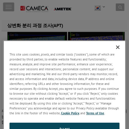
Skip to content
T
o
g
g
상변화 분리 과정 조사(APT)
l
e
n
a
v
This site uses cookies, pixels, and similar tools (“cookies”), some of which are
i
provided by third parties, to enable website features and functionality;
g
measure, analyze, and improve site performance; enhance user experience;
a
record user sessions and interactions; personalize content; and support our
t
advertising and marketing. We and our third-party vendors may monitor, record,
i
and access information and data, including device data, IP address and online
o
identifiers, referring URLs and other browsing information, for these and
similar purposes. By clicking Accept, you agree to such purposes. If you continue
n
to browse our site without clicking “Accept,” or if you click “Reject,” only cookies
necessary to operate and enable default website features and functionalities
will be deployed. By using this site or clicking “Accept,” “Reject,” or “Manage
Preferences” you acknowledge and agree to our Privacy Policy available through
우수한 공간 분해능 분석 능력 덕분에(서브 나노미터 측면 및 깊이 분해
the link in the footer of this website,
Cookie Policy
, and
Terms of Use
.
능) CAMECA Atom Probe는 재료에서 기준 원자 단위 정량 분석을 수행
합니다.
Accept