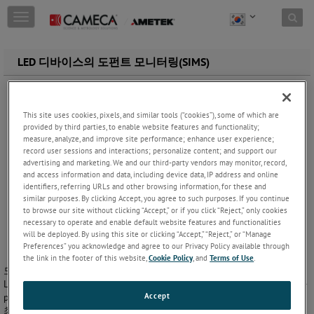
Skip to content
T
o
g
g
LED 디바이스의 도펀트 모니터링(SIMS)
l
e
n
a
This site uses cookies, pixels, and similar tools (“cookies”), some of which are
v
provided by third parties, to enable website features and functionality;
i
measure, analyze, and improve site performance; enhance user experience;
g
record user sessions and interactions; personalize content; and support our
advertising and marketing. We and our third-party vendors may monitor, record,
a
and access information and data, including device data, IP address and online
t
identifiers, referring URLs and other browsing information, for these and
i
similar purposes. By clicking Accept, you agree to such purposes. If you continue
o
to browse our site without clicking “Accept,” or if you click “Reject,” only cookies
n
necessary to operate and enable default website features and functionalities
will be deployed. By using this site or clicking “Accept,” “Reject,” or “Manage
Preferences” you acknowledge and agree to our Privacy Policy available through
the link in the footer of this website,
Cookie Policy
, and
Terms of Use
.
도핑(Mg, Si, Zn 등) 최적화와 불순물 혼입(H, C, O, 금속) 감소는 고효율
LED 장치에 필수적입니다. Dynamic SIMS를 사용하면 분석할 종에 따라
Accept
ppm에서 ppb 범위에 이르는 검출 한계로 깊이 프로파일을 몇 분 안에
최대 몇 마이크론까지 기록할 수 있습니다. Dynamic SIMS는 또한 초박