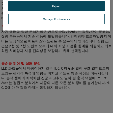
형 임플란트 기술에 사용되는 우수한 깊이 분해능을 제공합니다. 따라
Reject
서 CAMECA SIMS 장비는 조성을 조사하고 다양한 층에서 도펀트 및 불
순물의 원소 분포를 특성화 분석하는 데 매우 유용하여 새로운 LED 디
바이스의 연구 및 개발과 공정 제어에 최상의 선택입니다.
Manage Preferences
도핑 및 구조 조성 모니터링
자기 섹터형 질량 분석기를 기반으로 IMS 7f-Auto는 감도, 깊이 분해능,
질량 분해능에서 기준 성능에 도달했습니다. 깊이방향 프로파일링 데이
터는 일상적으로 매트릭스와 도펀트 종 모두에서 얻어집니다. 실험 조
건은 p형 및 n형 도펀트 모두에 대해 최상의 검출 한계를 제공하고 최적
화된 처리량과 사용 편의성을 보장하기 위해 선택됩니다.
불순물 제어 및 실패 분석
LED 화합물에서 바람직하지 않은 H, C, O의 GaN 결정 구조 결함으로의
오염은 전기적 특성에 영향을 미치고 의도된 방출 파장을 이동시킵니
다. 분석 챔버의 최적화된 진공과 고휘도 일차 빔 충격 덕분에 IMS 7f-
Auto는 경원소 분석에서 시중의 다른 모든 분석 장비를 능가합니다. H,
C, O에 대한 검출 한계는 동일하지 않습니다.