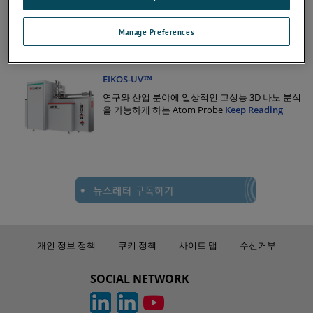
LEAP 6000 XR™
전압 및 심자외선(DUV) 레이저 펄스가 결합된 최초
의 3D Atom Probe인 LEAP 6000 XR™은 대량 고속
Manage Preferences
분석 작업을 위해 향상된 수율과 더 높은 감도를 제
공합니다.
Keep Reading
EIKOS-UV™
연구와 산업 분야에 일상적인 고성능 3D 나노 분석
을 가능하게 하는 Atom Probe
Keep Reading
개인 정보 정책
쿠키 정책
사이트 맵
수신거부
SOCIAL NETWORK