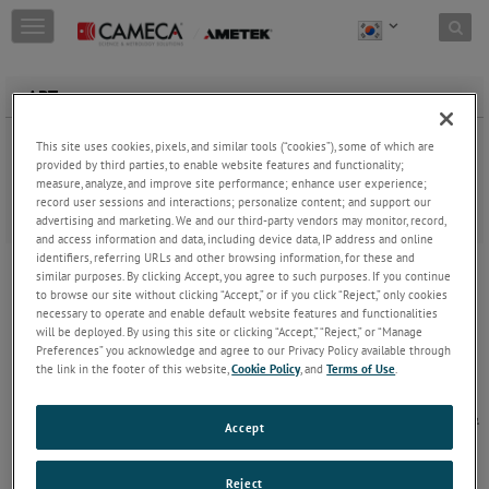
Skip to content
T
o
g
g
APT
l
e
원자단층현미경(APT, Atom Probe Tomography)은 원자 수준(깊이
This site uses cookies, pixels, and similar tools (“cookies”), some of which are
n
분해능은 약 0.1-0.3nm, 측면 분해능은 약 0.3-0.5nm)에서 3D 이미
provided by third parties, to enable website features and functionality;
a
징과 화학 조성 분석에 대한 광범위한 기능을 제공하는 유일한 재
measure, analyze, and improve site performance; enhance user experience;
v
료 분석 방법입니다. 초기에 개발된 이후 APT는 재료 과학의 주요
record user sessions and interactions; personalize content; and support our
i
한 발전에 기여해왔습니다.
advertising and marketing. We and our third-party vendors may monitor, record,
g
and access information and data, including device data, IP address and online
a
APT 소개
identifiers, referring URLs and other browsing information, for these and
t
similar purposes. By clicking Accept, you agree to such purposes. If you continue
APT 시료 준비, 데이터 수집, 시각화 및 분석에 대한
to browse our site without clicking “Accept,” or if you click “Reject,” only cookies
i
기본 원리
Keep Reading
necessary to operate and enable default website features and functionalities
o
will be deployed. By using this site or clicking “Accept,” “Reject,” or “Manage
n
Preferences” you acknowledge and agree to our Privacy Policy available through
the link in the footer of this website,
Cookie Policy
, and
Terms of Use
.
Invizo® 6000
애플리케이션에 상관없이 가장 큰 Field of View, 최
고의 단일 시료 수율 , 많은 분석량, 가장 정확한 재구
Accept
성 성능의 3D Atom Probe
Keep Reading
Reject