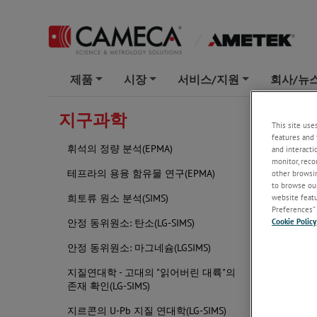
제품
시장
서비스/지원
회사/뉴
+
+
+
지구과학
생물지화
This site use
features and 
휘석의 정량 분석(EPMA)
and interacti
monitor, reco
테프라의 용융 함유물 연구(EPMA)
other browsin
to browse our
website featur
희토류 원소 분석(SIMS)
Preferences” 
Cookie Policy
안정 동위원소: 탄소(LG-SIMS)
안정 동위원소: 마그네슘(LGSIMS)
지질연대학 - 고대의 "읽어버린 대륙"의
존재 확인(LG-SIMS)
지르콘의 U-Pb 지질 연대학(LG-SIMS)