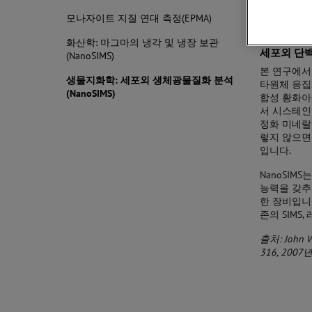
모나자이트 지질 연대 측정(EPMA)
화산학: 마그마의 냉각 및 냉장 보관
세포외 단백
(NanoSIMS)
본 연구에
생물지화학: 세포외 생체광물질화 분석
타원체 응집
(NanoSIMS)
합성 황화아
서 시스테인
정화 미네랄
렇지 않으면
입니다.
NanoSIMS
능력을 갖추
한 장비입니다.
존의 SIMS,
출처: John W. 
316, 2007