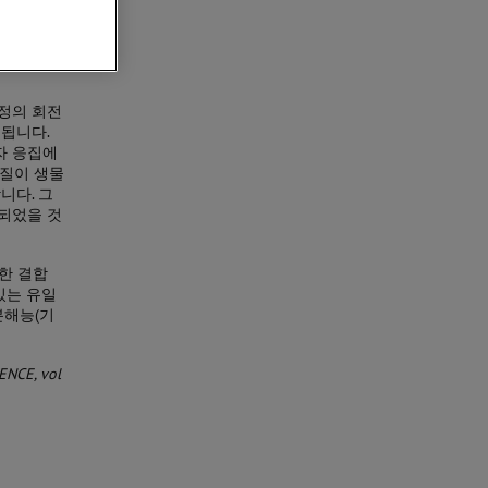
정의 회전
됩니다.
자 응집에
백질이 생물
니다. 그
되었을 것
한 결합
있는 유일
 분해능(기
IENCE, vol