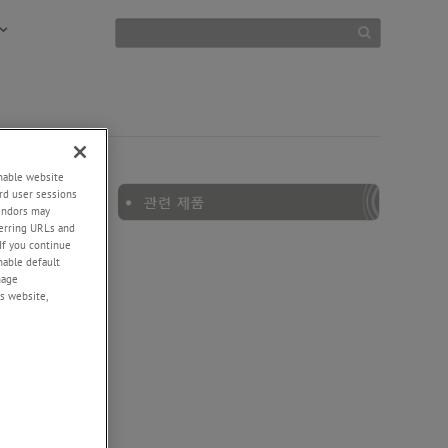
enable website
rd user sessions
vendors may
eferring URLs and
If you continue
enable default
nage
s website,