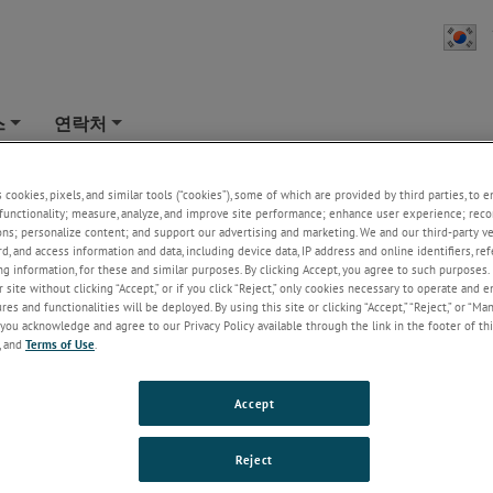
스
연락처
+
+
학: 세포외 생체광물질화 분석(NanoSIMS)
s cookies, pixels, and similar tools (“cookies”), some of which are provided by third parties, to 
functionality; measure, analyze, and improve site performance; enhance user experience; reco
ons; personalize content; and support our advertising and marketing. We and our third-party 
rd, and access information and data, including device data, IP address and online identifiers, r
g information, for these and similar purposes. By clicking Accept, you agree to such purposes. 
 site without clicking “Accept,” or if you click “Reject,” only cookies necessary to operate and 
es and functionalities will be deployed. By using this site or clicking “Accept,” “Reject,” or “Ma
you acknowledge and agree to our Privacy Policy available through the link in the footer of thi
, and
Terms of Use
.
Accept
Reject