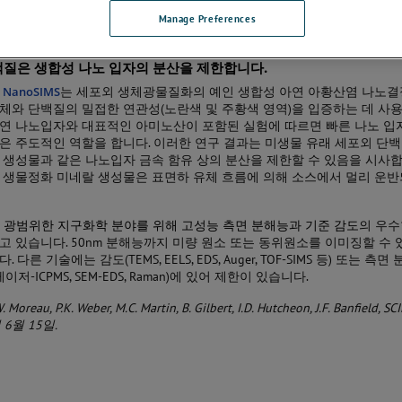
Manage Preferences
질은 생합성 나노 입자의 분산을 제한합니다.
서
NanoSIMS
는 세포외 생체광물질화의 예인 생합성 아연 아황산염 나노결
체와 단백질의 밀접한 연관성(노란색 및 주황색 영역)을 입증하는 데 사용
연 나노입자와 대표적인 아미노산이 포함된 실험에 따르면 빠른 나노 입
은 주도적인 역할을 합니다. 이러한 연구 결과는 미생물 유래 세포외 단
 생성물과 같은 나노입자 금속 함유 상의 분산을 제한할 수 있음을 시사합
 생물정화 미네랄 생성물은 표면하 유체 흐름에 의해 소스에서 멀리 운반
는
광범위한 지구화학 분야를 위해 고성능 측면 분해능과 기준 감도
의 우수
고 있습니다. 50nm 분해능까지 미량 원소 또는 동위원소를 이미징할 수 
 다른 기술에는 감도(TEMS, EELS, EDS, Auger, TOF-SIMS 등) 또는 측면
 레이저-ICPMS, SEM-EDS, Raman)에 있어 제한이 있습니다.
Moreau, P.K. Weber, M.C. Martin, B. Gilbert, I.D. Hutcheon, J.F. Banfield, SC
년 6월 15일.