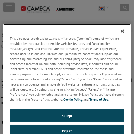
Skip to content
T
o
g
g
교육
l
모든 기기 및 경험 수준에 맞는 교육을 온라인 또는 실험실에서 제공합
e
This site uses cookies, pixels, and similar tools (“cookies”), some of which are
니다. 우리의 목표는 장비를 효율적으로 작동하고 결과를 최적화하는
n
provided by third parties, to enable website features and functionality;
데 도움을 드리는 것입니다. CAMECA가 여러분의 학습 곡선을 가속화합
a
measure, analyze, and improve site performance; enhance user experience;
니다!
v
record user sessions and interactions; personalize content; and support our
i
advertising and marketing. We and our third-party vendors may monitor, record,
g
and access information and data, including device data, IP address and online
온라인 교육 - 손끝에서 지식을 얻으세요!
identifiers, referring URLs and other browsing information, for these and
a
similar purposes. By clicking Accept, you agree to such purposes. If you continue
t
to browse our site without clicking “Accept,” or if you click “Reject,” only cookies
SIMS 또는 APT 기기의 주요 개념, 기술 및 응용 분야에 대해 자세히 알아
i
necessary to operate and enable default website features and functionalities
보세요. 필요에 맞는 매력적인 모듈로 자신의 속도에 맞춰 학습하세요.
o
will be deployed. By using this site or clicking “Accept,” “Reject,” or “Manage
초보자든 숙련된 사용자든 모두 만족할 수 있습니다!
n
Preferences” you acknowledge and agree to our Privacy Policy available through
SIMS 사용자를 위한 온라인 학습 플랫폼
the link in the footer of this website,
Cookie Policy
, and
Terms of Use
.
APT 사용자를 위한 온라인 학습 플랫폼
Accept
현장 교육
Reject