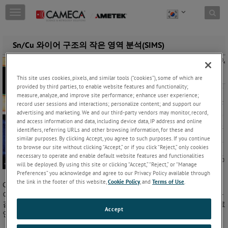
Skip to content
T
o
g
g
Sn/Cu 와이어 구조의 작은 영역 분석(SIMS)
l
e
n
This site uses cookies, pixels, and similar tools (“cookies”), some of which are
a
provided by third parties, to enable website features and functionality;
v
measure, analyze, and improve site performance; enhance user experience;
i
record user sessions and interactions; personalize content; and support our
g
advertising and marketing. We and our third-party vendors may monitor, record,
a
and access information and data, including device data, IP address and online
t
identifiers, referring URLs and other browsing information, for these and
i
similar purposes. By clicking Accept, you agree to such purposes. If you continue
to browse our site without clicking “Accept,” or if you click “Reject,” only cookies
o
necessary to operate and enable default website features and functionalities
n
will be deployed. By using this site or clicking “Accept,” “Reject,” or “Manage
Preferences” you acknowledge and agree to our Privacy Policy available through
the link in the footer of this website,
Cookie Policy
, and
Terms of Use
.
CAMECA
IMS 7f-Auto
는 높은 (서브 마이크론) 측면 분해능을 제공하며,
이는 재료 분석에 매우 유용합니다. 이 장비의 탁월한 이미징 기능은 다
결정 시료의 확산 현상, 합금의 표면 이미징 등과 같은 매우 다양한 재료
Accept
연구에 적용됩니다.